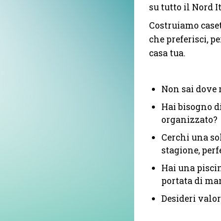
su tutto il Nord It
Costruiamo casett
che preferisci, p
casa tua.
Non sai dove r
Hai bisogno di
organizzato?
Cerchi una sol
stagione, perf
Hai una piscin
portata di ma
Desideri valo