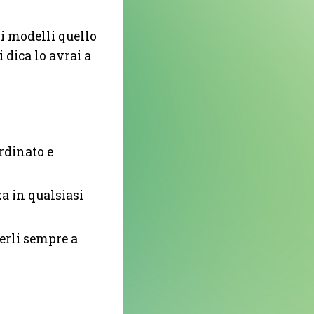
ri modelli quello
 dica lo avrai a
ordinato e
za in qualsiasi
erli sempre a